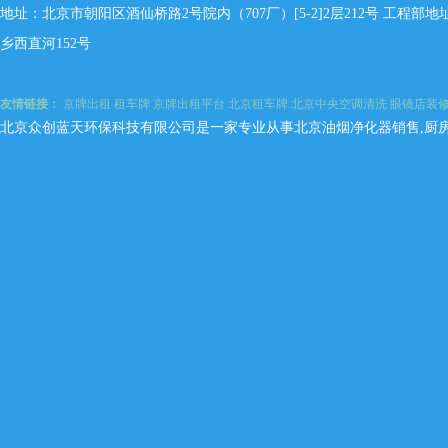
地址：北京市朝阳区酒仙桥路2号院内（707厂）[5-2]2层212号 工程
乡西直河152号
友情链接：
京牌出租
租车牌
京牌出租平台
北京租车牌
北京中央空调清洗
眼镜店装
北京众创蓝天环保科技有限公司是一家专业从事北京油烟净化器销售,厨房