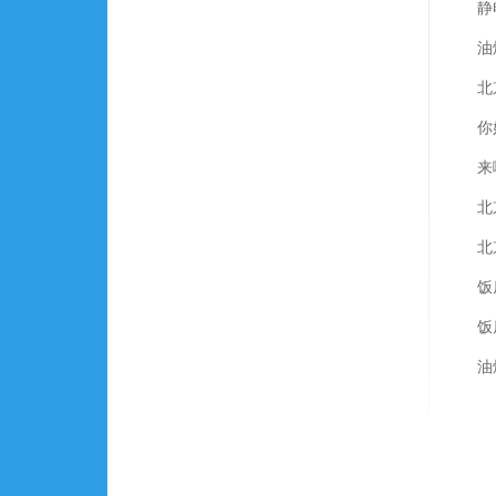
静
油
北
你
来
北
北
饭
饭
油