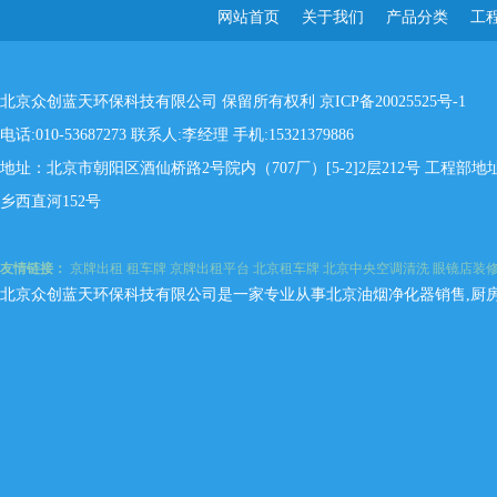
网站首页
关于我们
产品分类
工
北京众创蓝天环保科技有限公司 保留所有权利
京ICP备20025525号-1
电话:010-53687273 联系人:李经理 手机:15321379886
地址：北京市朝阳区酒仙桥路2号院内（707厂）[5-2]2层212号 工程
乡西直河152号
友情链接：
京牌出租
租车牌
京牌出租平台
北京租车牌
北京中央空调清洗
眼镜店装
北京众创蓝天环保科技有限公司是一家专业从事北京油烟净化器销售,厨房