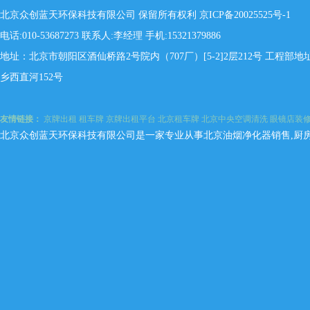
北京众创蓝天环保科技有限公司 保留所有权利
京ICP备20025525号-1
电话:010-53687273 联系人:李经理 手机:15321379886
地址：北京市朝阳区酒仙桥路2号院内（707厂）[5-2]2层212号 工程
乡西直河152号
友情链接：
京牌出租
租车牌
京牌出租平台
北京租车牌
北京中央空调清洗
眼镜店装
北京众创蓝天环保科技有限公司是一家专业从事北京油烟净化器销售,厨房