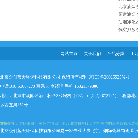
北京油烟
厨房油烟
油烟净化
低空排放
网站首页
关于我们
产品分类
工
北京众创蓝天环保科技有限公司 保留所有权利
京ICP备20025525号-1
电话:010-53687273 联系人:李经理 手机:15321379886
地址：北京市朝阳区酒仙桥路2号院内（707厂）[5-2]2层212号 工程
乡西直河152号
友情链接：
京牌出租
租车牌
京牌出租平台
北京租车牌
北京中央空调清洗
眼镜店装
北京众创蓝天环保科技有限公司是一家专业从事北京油烟净化器销售,厨房