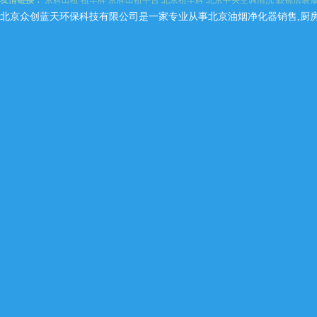
友情链接：
京牌出租
租车牌
京牌出租平台
北京租车牌
北京中央空调清洗
眼镜店装
北京众创蓝天环保科技有限公司是一家专业从事北京油烟净化器销售,厨房