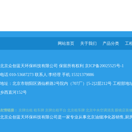
网站首页
关于我们
产品分类
工
北京众创蓝天环保科技有限公司 保留所有权利
京ICP备20025525号-1
电话:010-53687273 联系人:李经理 手机:15321379886
地址：北京市朝阳区酒仙桥路2号院内（707厂）[5-2]2层212号 工程
乡西直河152号
友情链接：
京牌出租
租车牌
京牌出租平台
北京租车牌
北京中央空调清洗
眼镜店装
北京众创蓝天环保科技有限公司是一家专业从事北京油烟净化器销售,厨房