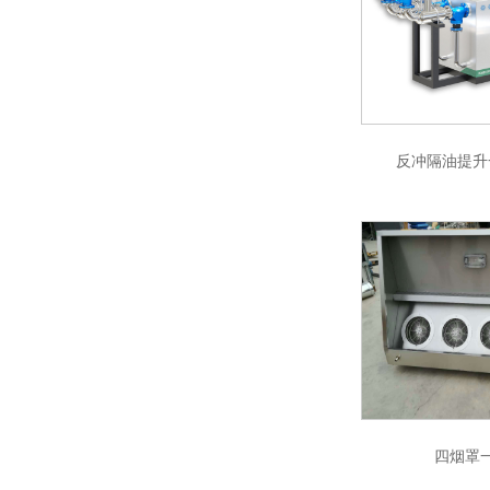
反冲隔油提升
四烟罩